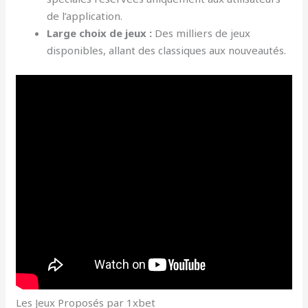
de l’application.
Large choix de jeux :
Des milliers de jeux
disponibles, allant des classiques aux nouveautés.
Les Jeux Proposés par 1xbet