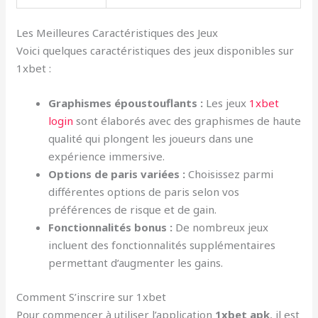
Les Meilleures Caractéristiques des Jeux
Voici quelques caractéristiques des jeux disponibles sur
1xbet :
Graphismes époustouflants :
Les jeux
1xbet
login
sont élaborés avec des graphismes de haute
qualité qui plongent les joueurs dans une
expérience immersive.
Options de paris variées :
Choisissez parmi
différentes options de paris selon vos
préférences de risque et de gain.
Fonctionnalités bonus :
De nombreux jeux
incluent des fonctionnalités supplémentaires
permettant d’augmenter les gains.
Comment S’inscrire sur 1xbet
Pour commencer à utiliser l’application
1xbet apk
, il est