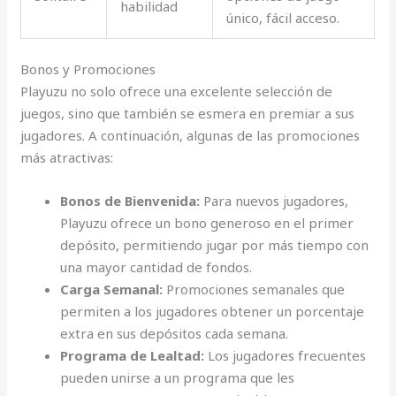
habilidad
único, fácil acceso.
Bonos y Promociones
Playuzu no solo ofrece una excelente selección de
juegos, sino que también se esmera en premiar a sus
jugadores. A continuación, algunas de las promociones
más atractivas:
Bonos de Bienvenida:
Para nuevos jugadores,
Playuzu ofrece un bono generoso en el primer
depósito, permitiendo jugar por más tiempo con
una mayor cantidad de fondos.
Carga Semanal:
Promociones semanales que
permiten a los jugadores obtener un porcentaje
extra en sus depósitos cada semana.
Programa de Lealtad:
Los jugadores frecuentes
pueden unirse a un programa que les