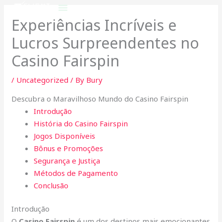
Skip
to
Experiências Incríveis e
content
Lucros Surpreendentes no
Casino Fairspin
/
Uncategorized
/ By
Bury
Descubra o Maravilhoso Mundo do Casino Fairspin
Introdução
História do Casino Fairspin
Jogos Disponíveis
Bônus e Promoções
Segurança e Justiça
Métodos de Pagamento
Conclusão
Introdução
O
Casino Fairspin
é um dos destinos mais emocionantes