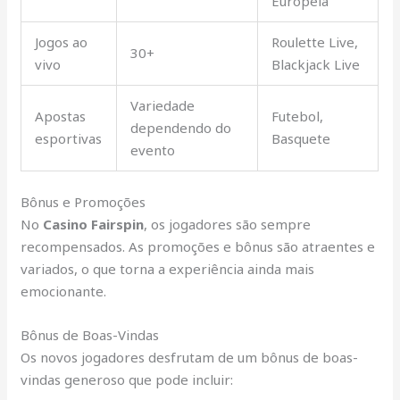
Europeia
Jogos ao
Roulette Live,
30+
vivo
Blackjack Live
Variedade
Apostas
Futebol,
dependendo do
esportivas
Basquete
evento
Bônus e Promoções
No
Casino Fairspin
, os jogadores são sempre
recompensados. As promoções e bônus são atraentes e
variados, o que torna a experiência ainda mais
emocionante.
Bônus de Boas-Vindas
Os novos jogadores desfrutam de um bônus de boas-
vindas generoso que pode incluir: