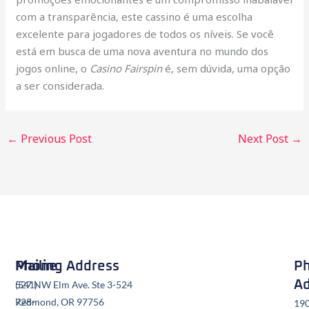
com a transparência, este cassino é uma escolha
excelente para jogadores de todos os níveis. Se você
está em busca de uma nova aventura no mundo dos
jogos online, o
Casino Fairspin
é, sem dúvida, uma opção
a ser considerada.
←
Previous Post
Next Post
→
Mailing Address
Phone
Ph
Ad
527 NW Elm Ave. Ste 3-524
(541)
Redmond, OR 97756
728-
19