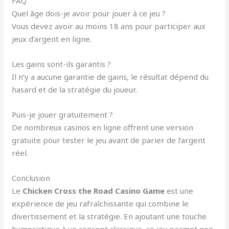
FAQ
Quel âge dois-je avoir pour jouer à ce jeu ?
Vous devez avoir au moins 18 ans pour participer aux
jeux d’argent en ligne.
Les gains sont-ils garantis ?
Il n’y a aucune garantie de gains, le résultat dépend du
hasard et de la stratégie du joueur.
Puis-je jouer gratuitement ?
De nombreux casinos en ligne offrent une version
gratuite pour tester le jeu avant de parier de l’argent
réel.
Conclusion
Le
Chicken Cross the Road Casino Game
est une
expérience de jeu rafraîchissante qui combine le
divertissement et la stratégie. En ajoutant une touche