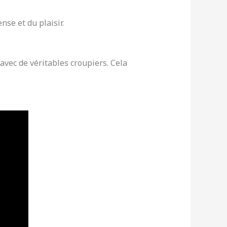
se et du plaisir.
vec de véritables croupiers. Cela