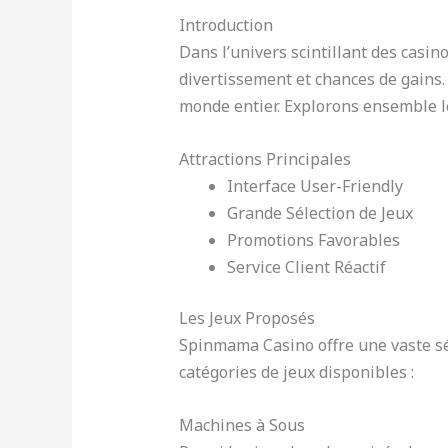
Introduction
Dans l’univers scintillant des casin
divertissement et chances de gains. 
monde entier. Explorons ensemble le
Attractions Principales
Interface User-Friendly
Grande Sélection de Jeux
Promotions Favorables
Service Client Réactif
Les Jeux Proposés
Spinmama Casino offre une vaste sél
catégories de jeux disponibles :
Machines à Sous