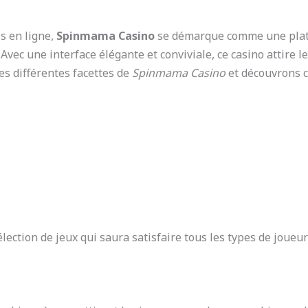
os en ligne,
Spinmama Casino
se démarque comme une plat
Avec une interface élégante et conviviale, ce casino attire 
s différentes facettes de
Spinmama Casino
et découvrons ce
ection de jeux qui saura satisfaire tous les types de joueur