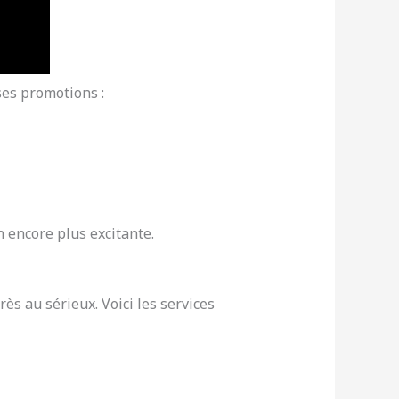
es promotions :
 encore plus excitante.
rès au sérieux. Voici les services