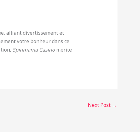
e, alliant divertissement et
inement votre bonheur dans ce
ption,
Spinmama Casino
mérite
Next Post
→