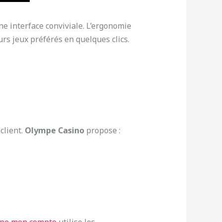
ne interface conviviale. L’ergonomie
rs jeux préférés en quelques clics.
client.
Olympe Casino
propose :