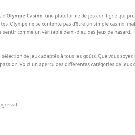
 d’
Olympe Casino
, une plateforme de jeux en ligne qui p
tes. Olympe ne se contente pas d’être un simple casino, mai
 sentir comme un véritable demi-dieu des jeux de hasard.
 sélection de jeux adaptés à tous les goûts. Que vous soyez
 passion. Voici un aperçu des différentes catégories de jeux 
ogressif