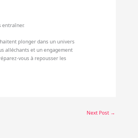
entraîner.
haitent plonger dans un univers
nus alléchants et un engagement
 Préparez-vous à repousser les
Next Post
→