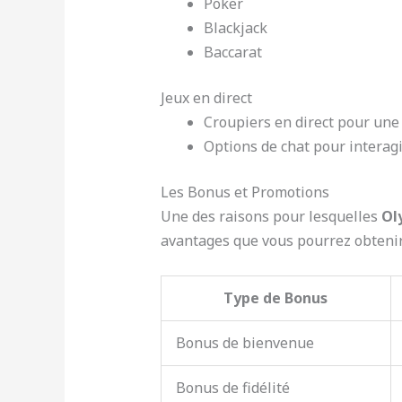
Poker
Blackjack
Baccarat
Jeux en direct
Croupiers en direct pour une
Options de chat pour interagi
Les Bonus et Promotions
Une des raisons pour lesquelles
Ol
avantages que vous pourrez obtenir
Type de Bonus
Bonus de bienvenue
Bonus de fidélité