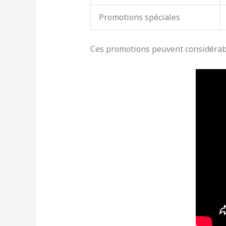
Promotions spéciales
Ces promotions peuvent considérabl