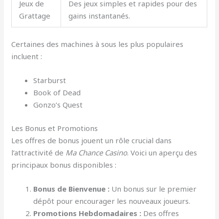
Jeux de
Des jeux simples et rapides pour des
Grattage
gains instantanés.
Certaines des machines à sous les plus populaires
incluent :
Starburst
Book of Dead
Gonzo’s Quest
Les Bonus et Promotions
Les offres de bonus jouent un rôle crucial dans
l’attractivité de
Ma Chance Casino
. Voici un aperçu des
principaux bonus disponibles :
Bonus de Bienvenue :
Un bonus sur le premier
dépôt pour encourager les nouveaux joueurs.
Promotions Hebdomadaires :
Des offres