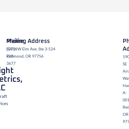
Mailing Address
Phone
Ph
Ad
527 NW Elm Ave. Ste 3-524
(541)
Redmond, OR 97756
728-
19
3677
SE
ight
Air
trics,
Wa
Ha
LC
A-
raft
00
vices
Re
OR
97