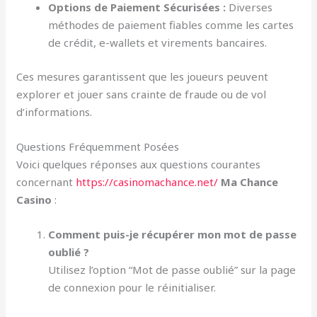
Options de Paiement Sécurisées :
Diverses
méthodes de paiement fiables comme les cartes
de crédit, e-wallets et virements bancaires.
Ces mesures garantissent que les joueurs peuvent
explorer et jouer sans crainte de fraude ou de vol
d’informations.
Questions Fréquemment Posées
Voici quelques réponses aux questions courantes
concernant
https://casinomachance.net/
Ma Chance
Casino
:
Comment puis-je récupérer mon mot de passe
oublié ?
Utilisez l’option “Mot de passe oublié” sur la page
de connexion pour le réinitialiser.