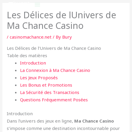
Skip
to
Les Délices de lUnivers de
content
Ma Chance Casino
/
casinomachance.net
/ By
Bury
Les Délices de l’Univers de Ma Chance Casino
Table des matières
Introduction
La Connexion à Ma Chance Casino
Les Jeux Proposés
Les Bonus et Promotions
La Sécurité des Transactions
Questions Fréquemment Posées
Introduction
Dans l’univers des jeux en ligne,
Ma Chance Casino
s’impose comme une destination incontournable pour