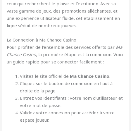
ceux qui recherchent le plaisir et l’excitation. Avec sa
vaste gamme de jeux, des promotions alléchantes, et
une expérience utilisateur fluide, cet établissement en
ligne séduit de nombreux joueurs.
La Connexion à Ma Chance Casino
Pour profiter de l’ensemble des services offerts par
Ma
Chance Casino
, la première étape est la connexion. Voici
un guide rapide pour se connecter facilement :
Visitez le site officiel de
Ma Chance Casino
.
Cliquez sur le bouton de connexion en haut à
droite de la page.
Entrez vos identifiants : votre nom d’utilisateur et
votre mot de passe.
Validez votre connexion pour accéder à votre
espace joueur.