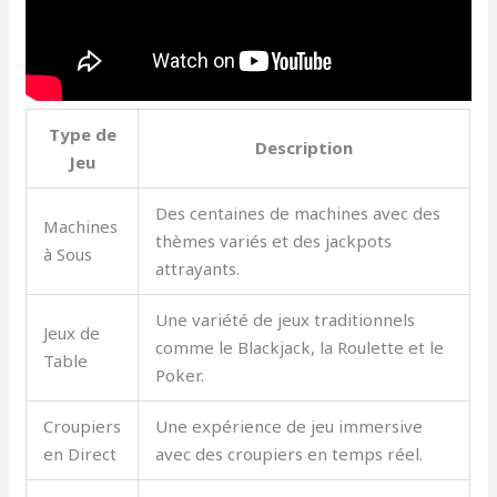
Type de
Description
Jeu
Des centaines de machines avec des
Machines
thèmes variés et des jackpots
à Sous
attrayants.
Une variété de jeux traditionnels
Jeux de
comme le Blackjack, la Roulette et le
Table
Poker.
Croupiers
Une expérience de jeu immersive
en Direct
avec des croupiers en temps réel.