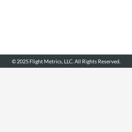
© 2025 Flight Metrics, LLC. All Rights Reserved.