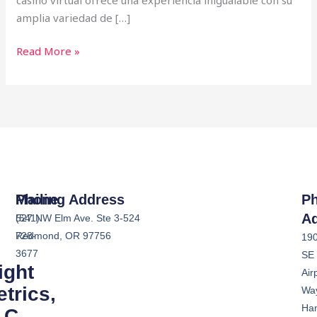
amplia variedad de […]
Read More »
Mailing Address
Phone
Ph
A
527 NW Elm Ave. Ste 3-524
(541)
Redmond, OR 97756
728-
19
3677
SE
ight
Air
trics,
Wa
Ha
LC