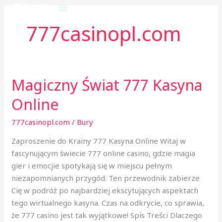
Skip
to
777casinopl.com
content
Magiczny Świat 777 Kasyna
Magiczny
Świat
Online
777
Kasyna
777casinopl.com
/
Bury
Online
Zaproszenie do Krainy 777 Kasyna Online Witaj w
fascynującym świecie 777 online casino, gdzie magia
gier i emocjie spotykają się w miejscu pełnym
niezapomnianych przygód. Ten przewodnik zabierze
Cię w podróż po najbardziej ekscytujących aspektach
tego wirtualnego kasyna. Czas na odkrycie, co sprawia,
że 777 casino jest tak wyjątkowe! Spis Treści Dlaczego