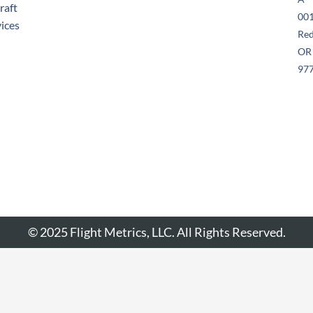
raft
00
vices
Re
OR
97
© 2025 Flight Metrics, LLC. All Rights Reserved.