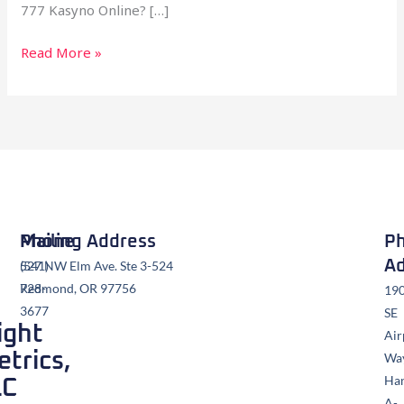
777 Kasyno Online? […]
Read More »
Mailing Address
Phone
Ph
Ad
527 NW Elm Ave. Ste 3-524
(541)
Redmond, OR 97756
728-
19
3677
SE
ight
Air
trics,
Wa
Ha
LC
A-