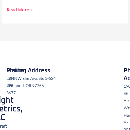
Read More »
Mailing Address
Phone
Ph
Ad
527 NW Elm Ave. Ste 3-524
(541)
Redmond, OR 97756
728-
19
3677
SE
ight
Air
trics,
Wa
Ha
LC
A-
raft
00