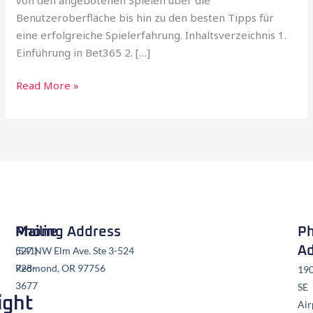
Benutzeroberfläche bis hin zu den besten Tipps für
eine erfolgreiche Spielerfahrung. Inhaltsverzeichnis 1.
Einführung in Bet365 2. […]
Read More »
Mailing Address
Phone
Ph
Ad
527 NW Elm Ave. Ste 3-524
(541)
Redmond, OR 97756
728-
19
3677
SE
ight
Air