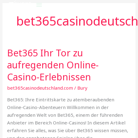
Skip
to
bet365casinodeutsc
content
Bet365 Ihr Tor zu
Bet365
Ihr
aufregenden Online-
Tor
zu
Casino-Erlebnissen
aufregenden
bet365casinodeutschland.com
/
Bury
Online-
Casino-
Bet365: Ihre Eintrittskarte zu atemberaubenden
Erlebnissen
Online-Casino-Abenteuern Willkommen in der
aufregenden Welt von Bet365, einem der führenden
Anbieter im Bereich Online-Casinos! In diesem Artikel
erfahren Sie alles, was Sie über Bet365 wissen müssen,
von den angebotenen Spielen über die