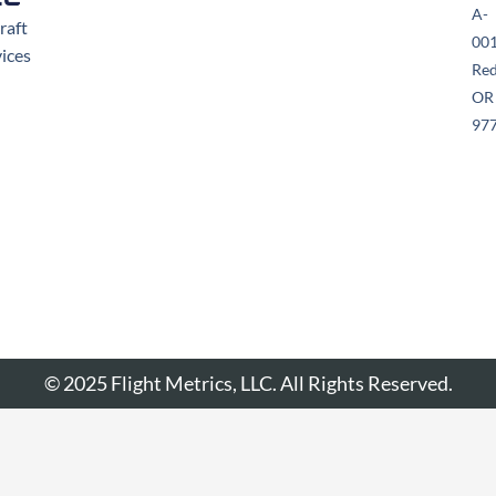
A-
raft
00
vices
Re
OR
97
© 2025 Flight Metrics, LLC. All Rights Reserved.