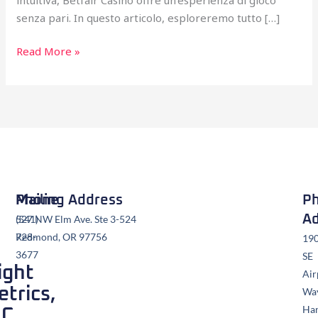
senza pari. In questo articolo, esploreremo tutto […]
Read More »
Mailing Address
Phone
Ph
Ad
527 NW Elm Ave. Ste 3-524
(541)
Redmond, OR 97756
728-
19
3677
SE
ight
Air
trics,
Wa
Ha
LC