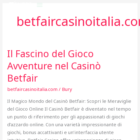
Skip
to
betfaircasinoitalia.c
content
Il Fascino del Gioco
Il
Fascino
Avventure nel Casinò
del
Gioco
Betfair
Avventure
betfaircasinoitalia.com
/
Bury
nel
Casinò
Il Magico Mondo del Casinò Betfair: Scopri le Meraviglie
Betfair
del Gioco Online Il Casinò Betfair è diventato nel tempo
un punto di riferimento per gli appassionati di giochi
d’azzardo online. Con una varietà impressionante di
giochi, bonus accattivanti e un’interfaccia utente
intuitiva, Betfair Casino offre un’esperienza di gioco