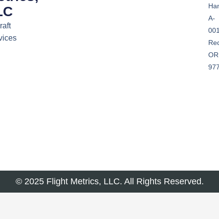
Ha
LC
A-
raft
00
vices
Re
OR
97
© 2025 Flight Metrics, LLC. All Rights Reserved.