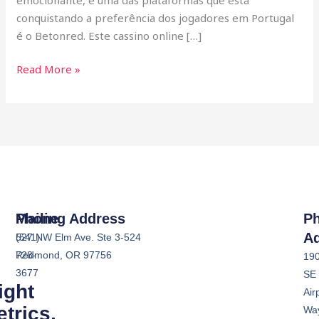
conquistando a preferência dos jogadores em Portugal
é o Betonred. Este cassino online […]
Read More »
Mailing Address
Phone
Ph
A
527 NW Elm Ave. Ste 3-524
(541)
Redmond, OR 97756
728-
19
3677
SE
ight
Air
trics,
Wa