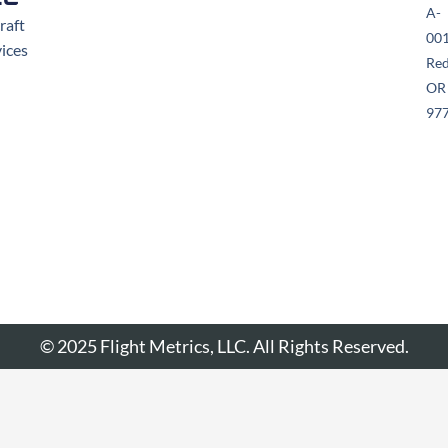
A-
raft
00
vices
Re
OR
97
© 2025 Flight Metrics, LLC. All Rights Reserved.