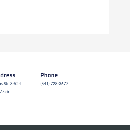
ddress
Phone
. Ste 3-524
(541) 728-3677
97756