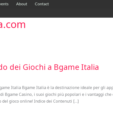
vents
About
Contact
ia.com
o dei Giochi a Bgame Italia
Bgame Italia Bgame Italia è la destinazione ideale per gli ap
 di Bgame Casino, i suoi giochi più popolari e i vantaggi che
 del gioco online! Indice dei Contenuti […]