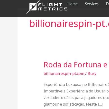
Skip
Home
Services
E
to
content
billionairespin-p
Roda da Fortuna e 
Roda
da
billionairespin-pt.com
/
Bury
Fortuna
e
Experiência Luxuosa no Billionaire 
Glamour
Imperdíveis Experiência do Usuário
no
verdadeiro oásis para jogadores q
BillionaireSpin
glamour e sofisticação. Neste […]
Casino