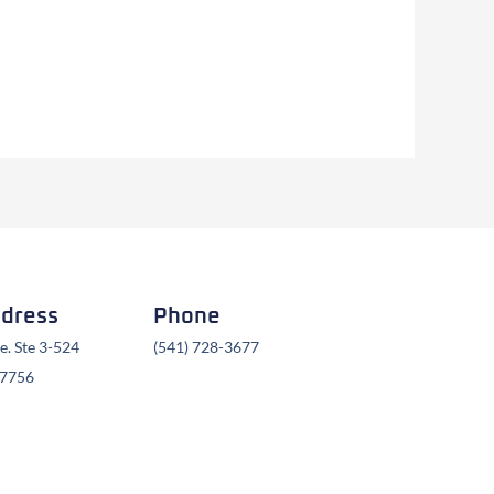
ddress
Phone
. Ste 3-524
(541) 728-3677
97756