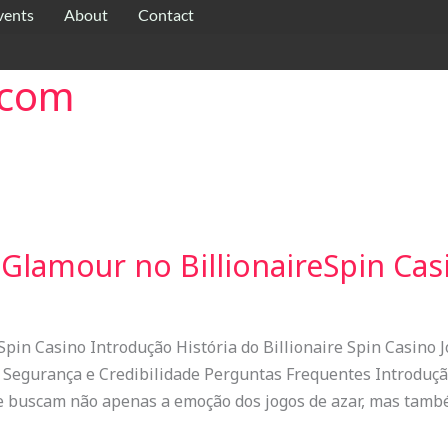
vents
About
Contact
t.com
Glamour no BillionaireSpin Cas
Spin Casino Introdução História do Billionaire Spin Casino
 Segurança e Credibilidade Perguntas Frequentes Introduçã
ue buscam não apenas a emoção dos jogos de azar, mas tamb