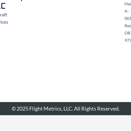
Ha
LC
A-
raft
00
vices
Re
OR
97
© 2025 Flight Metrics, LLC. All Rights Reserved.