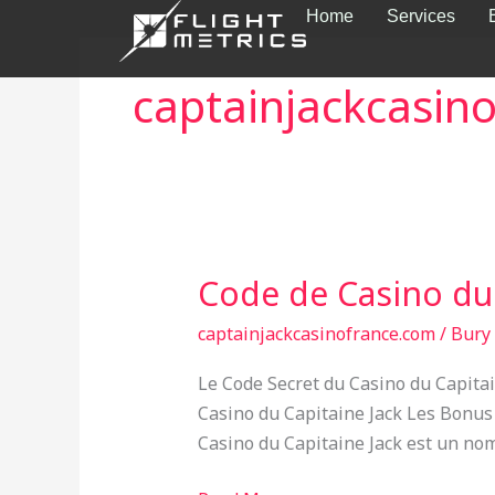
Skip
Home
Services
to
content
captainjackcasin
Code de Casino du
Code
de
captainjackcasinofrance.com
/
Bury
Casino
du
Le Code Secret du Casino du Capita
Capitaine
Casino du Capitaine Jack Les Bonus 
Jack
Casino du Capitaine Jack est un nom
pour
un