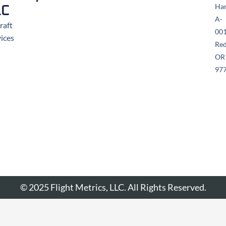
Ha
LC
A-
raft
00
vices
Re
OR
97
© 2025 Flight Metrics, LLC. All Rights Reserved.