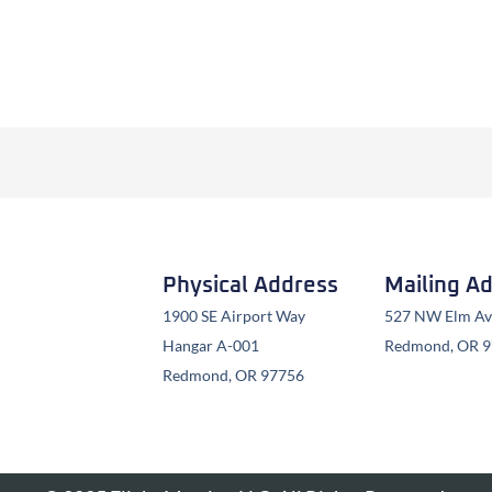
Physical Address
Mailing A
1900 SE Airport Way
527 NW Elm Ave
Hangar A-001
Redmond, OR 
Redmond, OR 97756