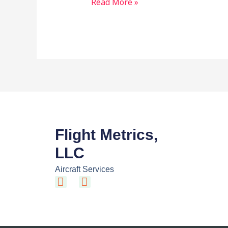
Read More »
Libertà
e
dell’Avventura
Flight Metrics,
LLC
Aircraft Services
F
I
a
n
c
s
e
t