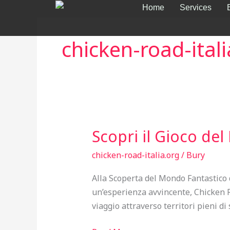
Skip
Home
Services
to
content
chicken-road-itali
Scopri il Gioco del 
Scopri
il
chicken-road-italia.org
/
Bury
Gioco
del
Alla Scoperta del Mondo Fantastico 
Pollo
un’esperienza avvincente, Chicken R
sulla
viaggio attraverso territori pieni di
Strada
della