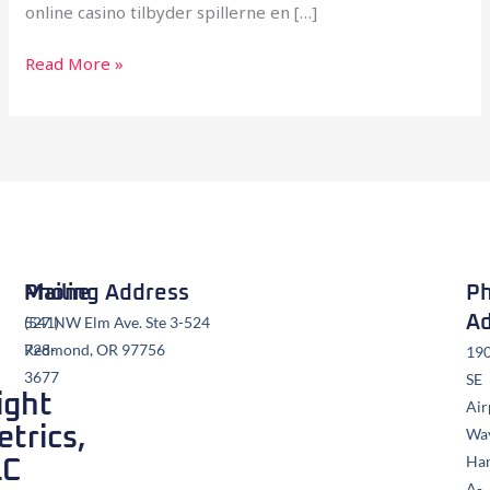
online casino tilbyder spillerne en […]
Read More »
Mailing Address
Phone
Ph
Ad
527 NW Elm Ave. Ste 3-524
(541)
Redmond, OR 97756
728-
19
3677
SE
ight
Air
trics,
Wa
Ha
LC
A-