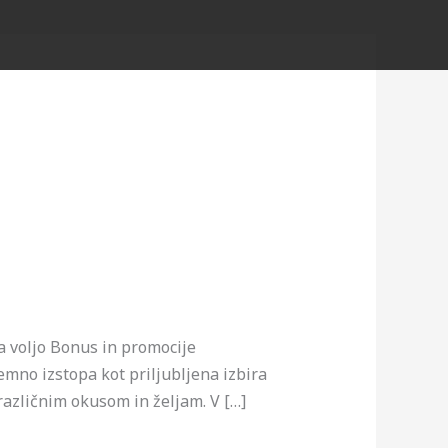
a voljo Bonus in promocije
mno izstopa kot priljubljena izbira
 različnim okusom in željam. V […]