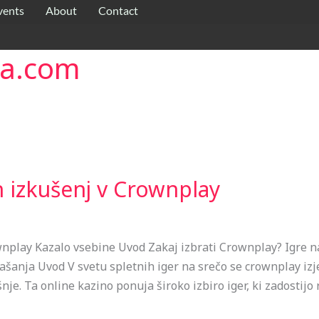
vents
About
Contact
ja.com
h izkušenj v Crownplay
wnplay Kazalo vsebine Uvod Zakaj izbrati Crownplay? Igre n
anja Uvod V svetu spletnih iger na srečo se crownplay izje
šnje. Ta online kazino ponuja široko izbiro iger, ki zadostijo