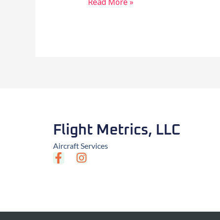
Read More »
Flight Metrics, LLC
Aircraft Services
F
I
a
n
c
s
e
t
b
a
o
g