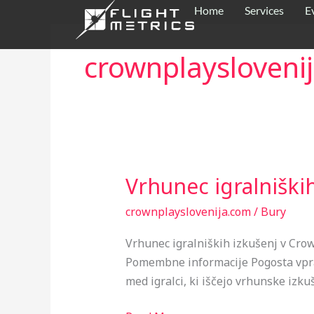
Skip
Home
Services
E
to
content
crownplaysloveni
Vrhunec igralniški
Vrhunec
igralniških
crownplayslovenija.com
/
Bury
izkušenj
v
Vrhunec igralniških izkušenj v Cro
Crownplay
Pomembne informacije Pogosta vpraš
med igralci, ki iščejo vrhunske izku