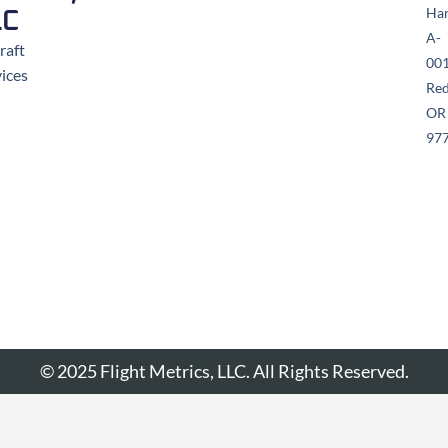
Ha
LC
A-
raft
00
vices
Re
OR
97
© 2025 Flight Metrics, LLC. All Rights Reserved.