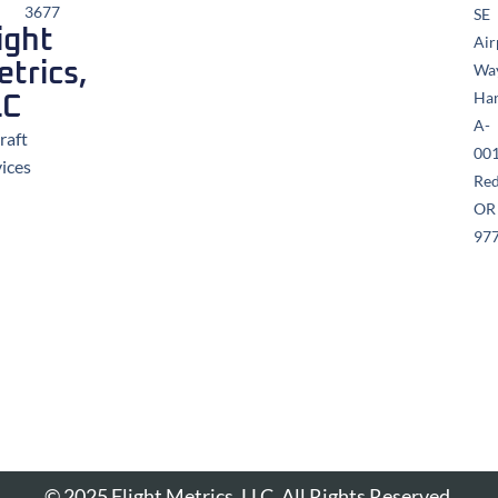
3677
SE
ight
Air
trics,
Wa
Ha
LC
A-
raft
00
vices
Re
OR
97
© 2025 Flight Metrics, LLC. All Rights Reserved.