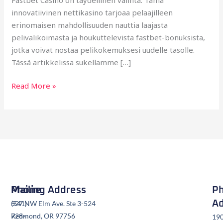
innovatiivinen nettikasino tarjoaa pelaajilleen
erinomaisen mahdollisuuden nauttia laajasta
pelivalikoimasta ja houkuttelevista fastbet-bonuksista,
jotka voivat nostaa pelikokemuksesi uudelle tasolle.
Tässä artikkelissa sukellamme […]
Read More »
Mailing Address
Phone
Ph
Ad
527 NW Elm Ave. Ste 3-524
(541)
Redmond, OR 97756
728-
19