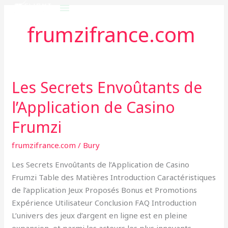
Skip
to
frumzifrance.com
content
Les Secrets Envoûtants de
Les
Secrets
l’Application de Casino
Envoûtants
de
Frumzi
l’Application
frumzifrance.com
/
Bury
de
Casino
Les Secrets Envoûtants de l’Application de Casino
Frumzi
Frumzi Table des Matières Introduction Caractéristiques
de l’application Jeux Proposés Bonus et Promotions
Expérience Utilisateur Conclusion FAQ Introduction
L’univers des jeux d’argent en ligne est en pleine
expansion, et parmi les acteurs les plus innovants,