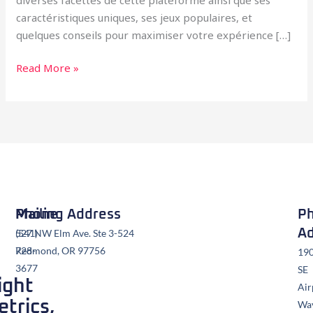
caractéristiques uniques, ses jeux populaires, et
quelques conseils pour maximiser votre expérience […]
Read More »
Mailing Address
Phone
Ph
Ad
527 NW Elm Ave. Ste 3-524
(541)
Redmond, OR 97756
728-
19
3677
SE
ight
Air
trics,
Wa