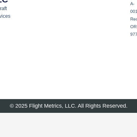
A-
raft
00
vices
Re
OR
97
© 2025 Flight Metrics, LLC. All Rights Reserved.