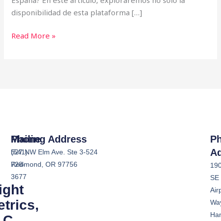
disponibilidad de esta plataforma […]
Read More »
Mailing Address
Phone
Ph
A
527 NW Elm Ave. Ste 3-524
(541)
Redmond, OR 97756
728-
19
3677
SE
ight
Air
trics,
Wa
Ha
LC