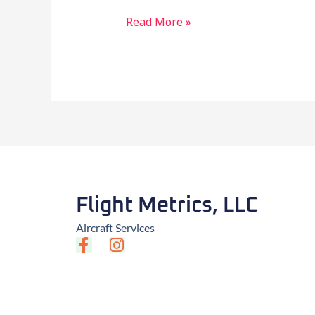
Read More »
Flight Metrics, LLC
Aircraft Services
F
I
a
n
c
s
e
t
b
a