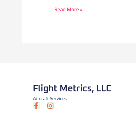
Read More »
Flight Metrics, LLC
Aircraft Services
F
I
a
n
c
s
e
t
b
a