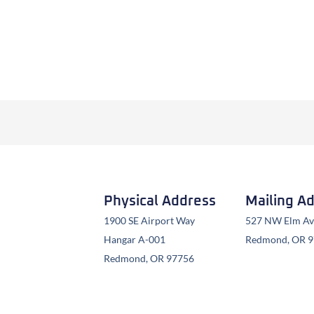
Physical Address
Mailing A
1900 SE Airport Way
527 NW Elm Ave
Hangar A-001
Redmond, OR 
Redmond, OR 97756