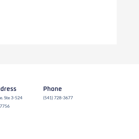
ddress
Phone
. Ste 3-524
(541) 728-3677
97756