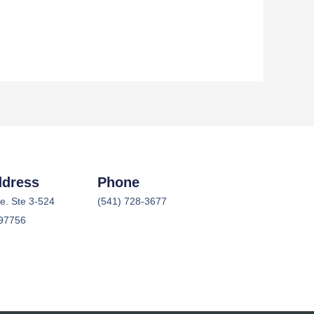
ddress
Phone
e. Ste 3-524
(541) 728-3677
97756