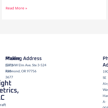
Read More »
Mailing Address
Phone
Ph
Ad
527 NW Elm Ave. Ste 3-524
(541)
Redmond, OR 97756
728-
19
3677
SE
ight
Air
trics,
Wa
Ha
LC
A-
raft
00