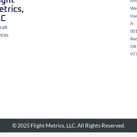
ight
Air
trics,
Wa
Ha
LC
A-
raft
00
vices
Re
OR
97
© 2025 Flight Metrics, LLC. All Rights Reserved.