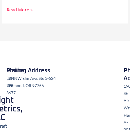
Read More »
Mailing Address
Phone
Ph
Ad
527 NW Elm Ave. Ste 3-524
(541)
Redmond, OR 97756
728-
19
3677
SE
ight
Air
trics,
Wa
Ha
LC
A-
raft
00