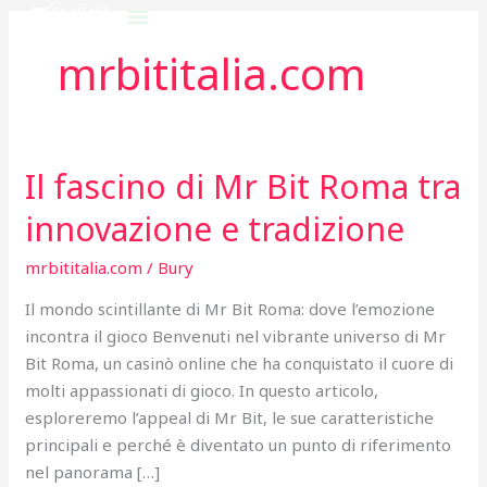
Skip
to
mrbititalia.com
content
Il fascino di Mr Bit Roma tra
Il
fascino
innovazione e tradizione
di
Mr
mrbititalia.com
/
Bury
Bit
Il mondo scintillante di Mr Bit Roma: dove l’emozione
Roma
incontra il gioco Benvenuti nel vibrante universo di Mr
tra
Bit Roma, un casinò online che ha conquistato il cuore di
innovazione
molti appassionati di gioco. In questo articolo,
e
esploreremo l’appeal di Mr Bit, le sue caratteristiche
tradizione
principali e perché è diventato un punto di riferimento
nel panorama […]