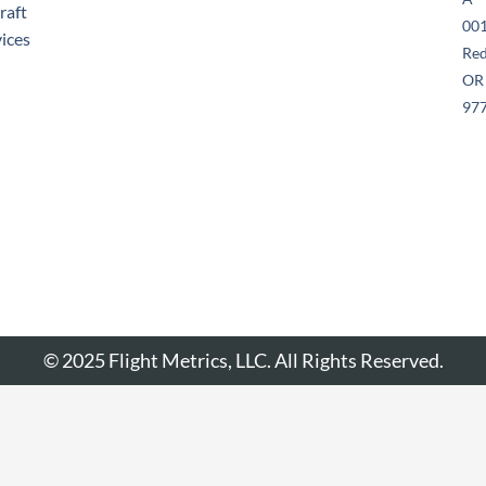
raft
00
vices
Re
OR
97
© 2025 Flight Metrics, LLC. All Rights Reserved.