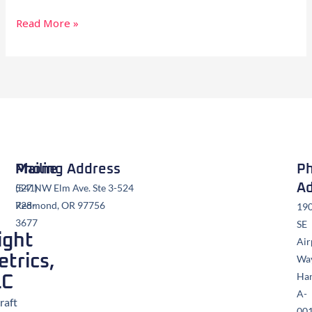
Read More »
Mailing Address
Phone
Ph
Ad
527 NW Elm Ave. Ste 3-524
(541)
Redmond, OR 97756
728-
19
3677
SE
ight
Air
trics,
Wa
Ha
LC
A-
raft
00