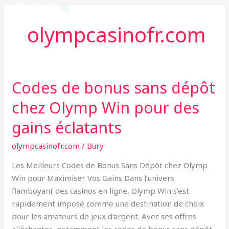
Skip
to
olympcasinofr.com
content
Codes de bonus sans dépôt
Codes
de
chez Olymp Win pour des
bonus
sans
gains éclatants
dépôt
olympcasinofr.com
/
Bury
chez
Olymp
Les Meilleurs Codes de Bonus Sans Dépôt chez Olymp
Win
Win pour Maximiser Vos Gains Dans l’univers
pour
flamboyant des casinos en ligne, Olymp Win s’est
des
rapidement imposé comme une destination de choix
gains
pour les amateurs de jeux d’argent. Avec ses offres
éclatants
alléchantes, notamment les codes de bonus sans dépôt,