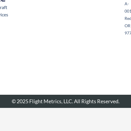
A-
raft
00
vices
Re
OR
97
© 2025 Flight Metrics, LLC. All Rights Reserved.