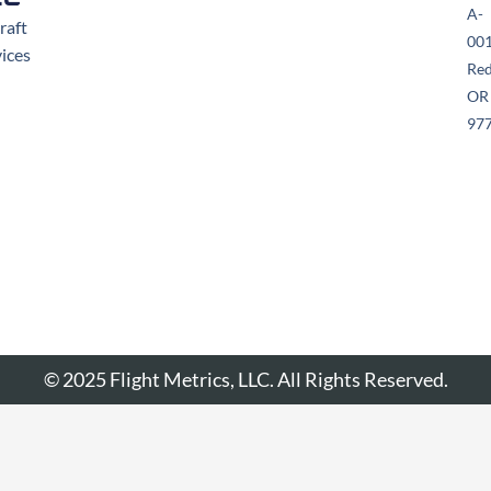
A-
raft
00
vices
Re
OR
97
© 2025 Flight Metrics, LLC. All Rights Reserved.