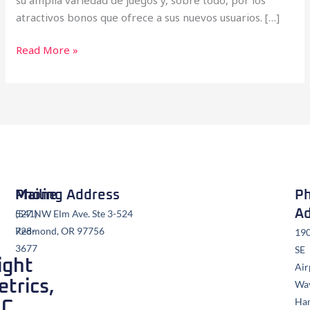
atractivos bonos que ofrece a sus nuevos usuarios. […]
Read More »
Mailing Address
Phone
Ph
Ad
527 NW Elm Ave. Ste 3-524
(541)
Redmond, OR 97756
728-
19
3677
SE
ight
Air
trics,
Wa
Ha
LC