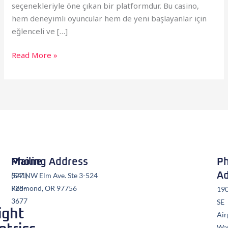
seçenekleriyle öne çıkan bir platformdur. Bu casino,
hem deneyimli oyuncular hem de yeni başlayanlar için
eğlenceli ve […]
Read More »
Mailing Address
Phone
Ph
Ad
527 NW Elm Ave. Ste 3-524
(541)
Redmond, OR 97756
728-
19
3677
SE
ight
Air
Wa