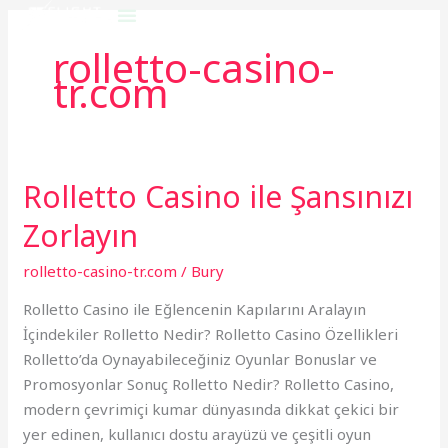
Skip
to
rolletto-casino-
content
tr.com
Rolletto Casino ile Şansınızı
Rolletto
Casino
Zorlayın
ile
Şansınızı
rolletto-casino-tr.com
/
Bury
Zorlayın
Rolletto Casino ile Eğlencenin Kapılarını Aralayın
İçindekiler Rolletto Nedir? Rolletto Casino Özellikleri
Rolletto’da Oynayabileceğiniz Oyunlar Bonuslar ve
Promosyonlar Sonuç Rolletto Nedir? Rolletto Casino,
modern çevrimiçi kumar dünyasında dikkat çekici bir
yer edinen, kullanıcı dostu arayüzü ve çeşitli oyun