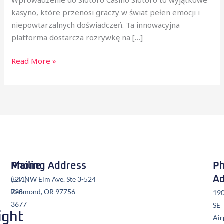
kasyno, które przenosi graczy w świat pełen emocji i
niepowtarzalnych doświadczeń. Ta innowacyjna
platforma dostarcza rozrywkę na […]
Read More »
Mailing Address
Phone
Ph
Ad
527 NW Elm Ave. Ste 3-524
(541)
Redmond, OR 97756
728-
19
3677
SE
ight
Air