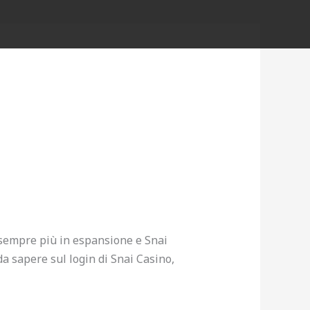
è sempre più in espansione e Snai
da sapere sul login di Snai Casino,