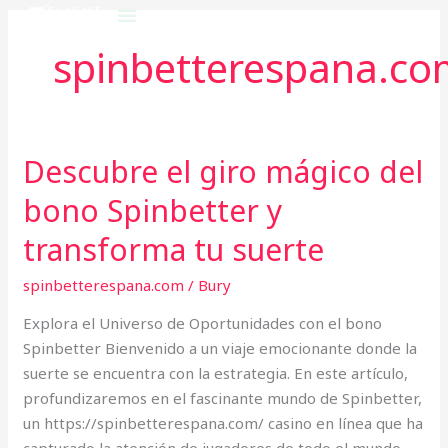
Skip
to
spinbetterespana.c
content
Descubre el giro mágico del
Descubre
el
bono Spinbetter y
giro
mágico
transforma tu suerte
del
spinbetterespana.com
/
Bury
bono
Spinbetter
Explora el Universo de Oportunidades con el bono
y
Spinbetter Bienvenido a un viaje emocionante donde la
transforma
suerte se encuentra con la estrategia. En este artículo,
tu
profundizaremos en el fascinante mundo de Spinbetter,
suerte
un https://spinbetterespana.com/ casino en línea que ha
capturado la atención de jugadores de todo el mundo.