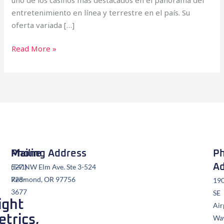
entretenimiento en línea y terrestre en el país. Su
oferta variada […]
Read More »
Mailing Address
Phone
Ph
Ad
527 NW Elm Ave. Ste 3-524
(541)
Redmond, OR 97756
728-
19
3677
SE
ight
Air
trics,
Wa