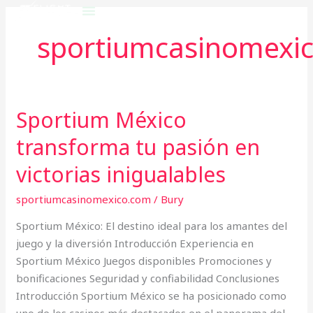
Skip
to
sportiumcasinomexi
content
Sportium México
Sportium
México
transforma tu pasión en
transforma
tu
victorias inigualables
pasión
sportiumcasinomexico.com
/
Bury
en
victorias
Sportium México: El destino ideal para los amantes del
inigualables
juego y la diversión Introducción Experiencia en
Sportium México Juegos disponibles Promociones y
bonificaciones Seguridad y confiabilidad Conclusiones
Introducción Sportium México se ha posicionado como
uno de los casinos más destacados en el panorama del