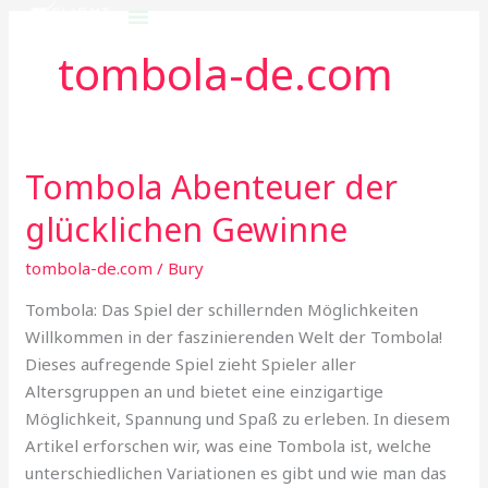
Skip
to
tombola-de.com
content
Tombola Abenteuer der
Tombola
Abenteuer
glücklichen Gewinne
der
glücklichen
tombola-de.com
/
Bury
Gewinne
Tombola: Das Spiel der schillernden Möglichkeiten
Willkommen in der faszinierenden Welt der Tombola!
Dieses aufregende Spiel zieht Spieler aller
Altersgruppen an und bietet eine einzigartige
Möglichkeit, Spannung und Spaß zu erleben. In diesem
Artikel erforschen wir, was eine Tombola ist, welche
unterschiedlichen Variationen es gibt und wie man das