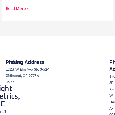
Read More »
Mailing Address
Phone
Ph
Ad
527 NW Elm Ave. Ste 3-524
(541)
Redmond, OR 97756
728-
19
3677
SE
ight
Air
trics,
Wa
Ha
LC
A-
raft
00