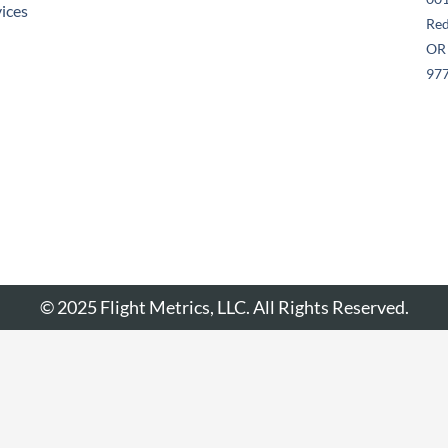
vices
Re
OR
97
© 2025 Flight Metrics, LLC. All Rights Reserved.