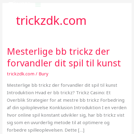
Skip
to
trickzdk.com
content
Mesterlige bb trickz der
Mesterlige
bb
forvandler dit spil til kunst
trickz
der
trickzdk.com
/
Bury
forvandler
Mesterlige bb trickz der forvandler dit spil til kunst
dit
Introduktion Hvad er bb trickz? Trickz Casino: Et
spil
Overblik Strategier for at mestre bb trickz Forbedring
til
af din spiloplevelse Konklusion Introduktion I en verden
kunst
hvor online spil konstant udvikler sig, har bb trickz vist
sig som en uvurderlig metode til at optimere og
forbedre spilleoplevelsen. Dette […]