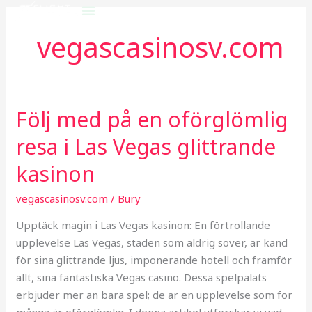
Skip
to
vegascasinosv.com
content
Följ med på en oförglömlig
Följ
med
resa i Las Vegas glittrande
på
en
kasinon
oförglömlig
vegascasinosv.com
/
Bury
resa
i
Upptäck magin i Las Vegas kasinon: En förtrollande
Las
upplevelse Las Vegas, staden som aldrig sover, är känd
Vegas
för sina glittrande ljus, imponerande hotell och framför
glittrande
allt, sina fantastiska Vegas casino. Dessa spelpalats
kasinon
erbjuder mer än bara spel; de är en upplevelse som för
många är oförglömlig. I denna artikel utforskar vi vad