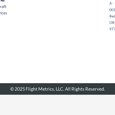
A-
raft
00
vices
Re
OR
97
© 2025 Flight Metrics, LLC. All Rights Reserved.