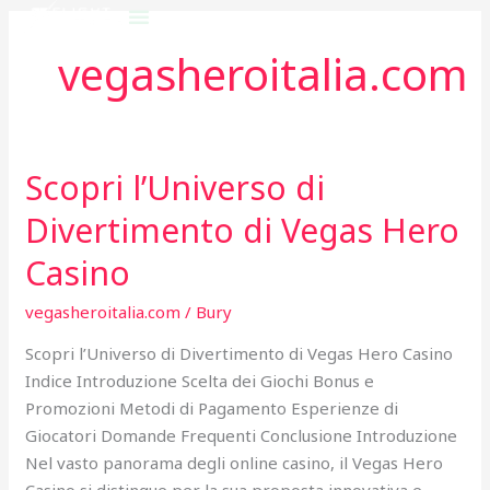
Skip
to
vegasheroitalia.com
content
Scopri l’Universo di
Scopri
l’Universo
Divertimento di Vegas Hero
di
Divertimento
Casino
di
vegasheroitalia.com
/
Bury
Vegas
Hero
Scopri l’Universo di Divertimento di Vegas Hero Casino
Casino
Indice Introduzione Scelta dei Giochi Bonus e
Promozioni Metodi di Pagamento Esperienze di
Giocatori Domande Frequenti Conclusione Introduzione
Nel vasto panorama degli online casino, il Vegas Hero
Casino si distingue per la sua proposta innovativa e