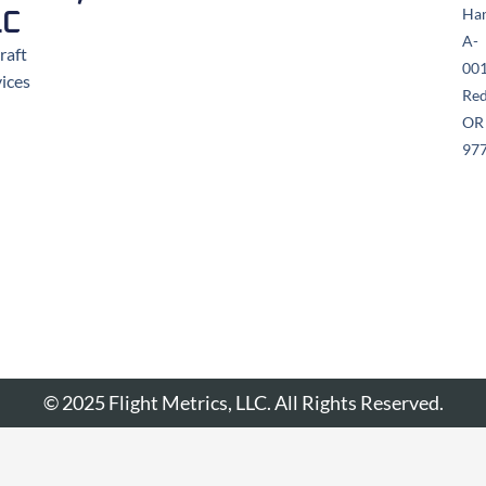
Ha
LC
A-
raft
00
vices
Re
OR
97
© 2025 Flight Metrics, LLC. All Rights Reserved.