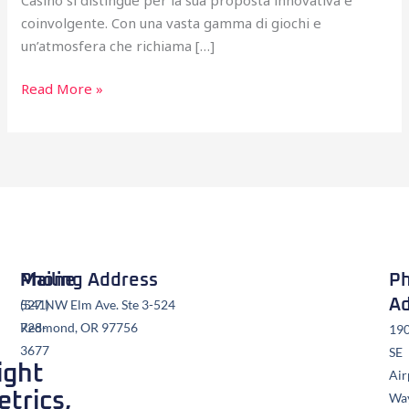
coinvolgente. Con una vasta gamma di giochi e
un’atmosfera che richiama […]
Read More »
Mailing Address
Phone
Ph
Ad
527 NW Elm Ave. Ste 3-524
(541)
Redmond, OR 97756
728-
19
3677
SE
ight
Air
trics,
Wa