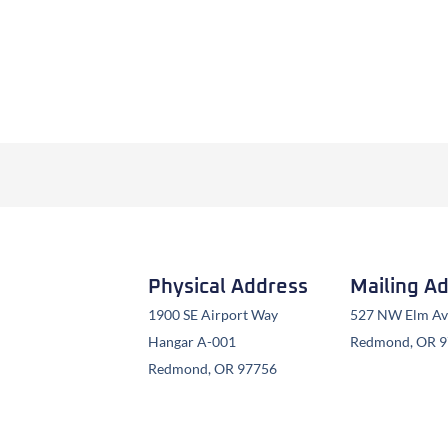
Physical Address
Mailing A
1900 SE Airport Way
527 NW Elm Ave
Hangar A-001
Redmond, OR 
Redmond, OR 97756