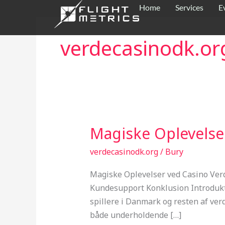
Skip
Home
Services
E
to
content
verdecasinodk.or
Magiske Oplevelse
Magiske
Oplevelser
verdecasinodk.org
/
Bury
ved
Casino
Magiske Oplevelser ved Casino Ver
Verde
Kundesupport Konklusion Introdukti
spillere i Danmark og resten af ver
både underholdende […]