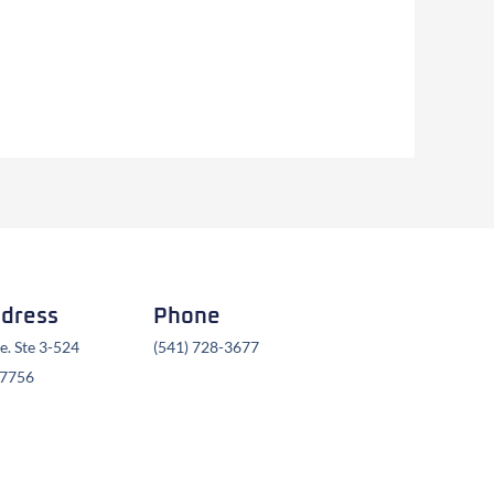
ddress
Phone
. Ste 3-524
(541) 728-3677
97756