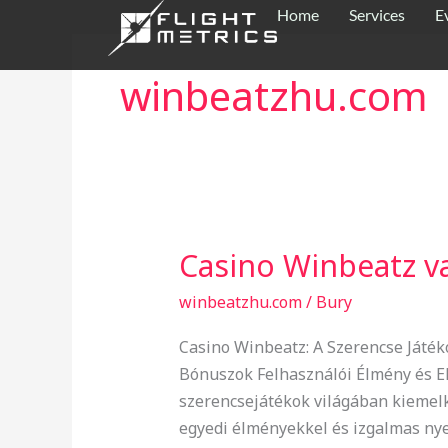
Skip
Home
Services
E
to
content
winbeatzhu.com
Casino Winbeatz va
Casino
Winbeatz
winbeatzhu.com
/
Bury
varázslatos
győzelmek
Casino Winbeatz: A Szerencse Játé
szimfóniája
Bónuszok Felhasználói Élmény és E
a
szerencsejátékok világában kiemelke
játék
egyedi élményekkel és izgalmas nye
világában