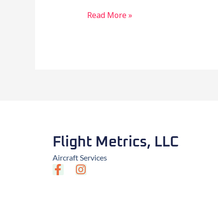
Read More »
Flight Metrics, LLC
Aircraft Services
F
I
a
n
c
s
e
t
b
a