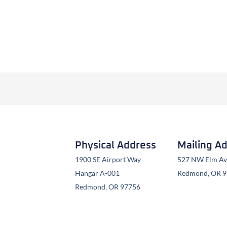
Physical Address
Mailing A
1900 SE Airport Way
527 NW Elm Ave
Hangar A-001
Redmond, OR 
Redmond, OR 97756