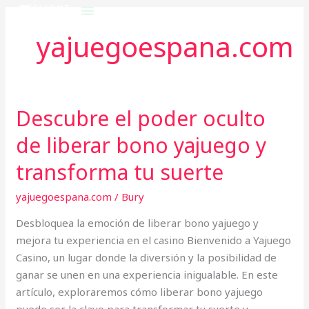
Skip
to
yajuegoespana.com
content
Descubre el poder oculto
Descubre
el
de liberar bono yajuego y
poder
oculto
transforma tu suerte
de
yajuegoespana.com
/
Bury
liberar
bono
Desbloquea la emoción de liberar bono yajuego y
yajuego
mejora tu experiencia en el casino Bienvenido a Yajuego
y
Casino, un lugar donde la diversión y la posibilidad de
transforma
ganar se unen en una experiencia inigualable. En este
tu
artículo, exploraremos cómo liberar bono yajuego
suerte
puede ser la clave para transformar tu suerte y